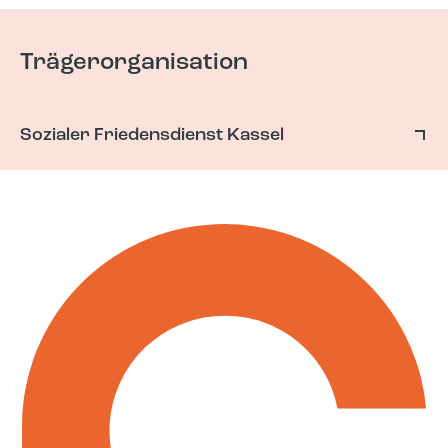
Trägerorganisation
Sozialer Friedensdienst Kassel
Der Soziale Friedensdienst bietet
Sozialprojekte an drei Standorten in
Kassel an. Zudem ist er Träger für
Freiwilligendienste im Inland, Ausland
sowie Incoming.
LINK