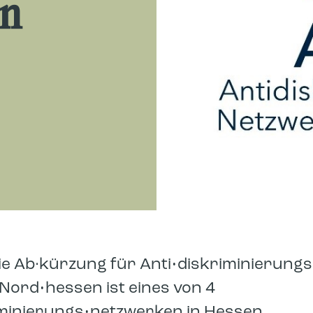
en
die Ab·kürzung für Anti•diskriminierung
Nord•hessen ist eines von 4
iminierungs•netzwerken in Hessen.