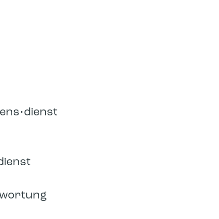
r
dens•dienst
dienst
ntwortung