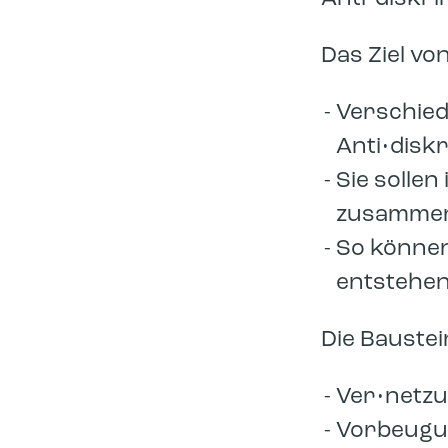
Das Ziel von
Verschied
Anti•disk
Sie solle
zusammen
So könne
entstehen
Die Baustei
Ver•netz
Vorbeugu