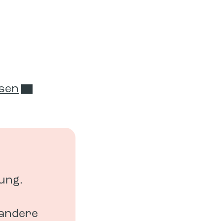
ssen
ung.
 andere