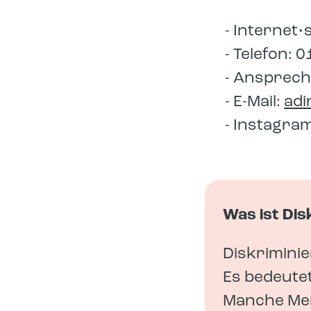
Internet•s
Telefon: 0
Ansprech•
E-Mail:
adine
Instagra
Was ist Dis
Diskrimini
Es bedeutet
Manche Men