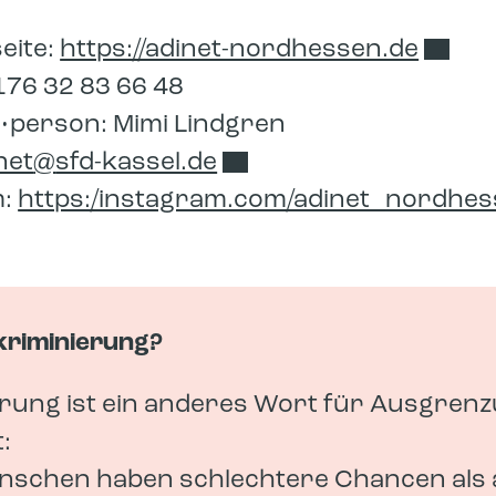
eite:
https://adinet-nordhessen.de
176 32 83 66 48
person: Mimi Lindgren
t​‍​
sfd-kassel.de
m:
https:/instagram.com/adinet_nordhe
kriminierung?
erung ist ein anderes Wort für Ausgrenz
:
schen haben schlechtere Chancen als