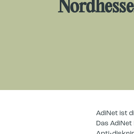
Nordhess
AdiNet ist 
Das AdiNet 
Anti•diskr