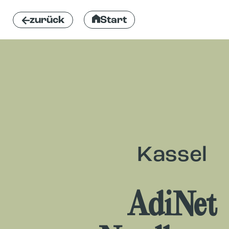
zurück
Start
Kassel
AdiNet