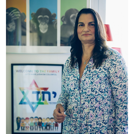
anderen Menschen gegründet, die für
Zentralrat der Juden in Deutschland.
Website:
https://www.yachad-
Mitgefühl und Solidarität einstehen. Das
Website:
https://www.meetajew.de/
deutschland.de/
Engagement der Initiative ruht seit
Sommer 2024.
Webseite:
https://www.seieinmensch.de