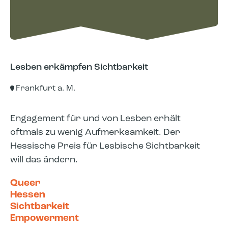
#hdgnw-Rundreise
Lesben erkämpfen Sichtbarkeit
Frankfurt a. M.
Ein Kaleidoskop der hessischen
Engagement für und von Lesben erhält
Engagement-Landschaft – die
oftmals zu wenig Aufmerksamkeit. Der
Zusammenfassung aller Videos von
Hessische Preis für Lesbische Sichtbarkeit
„Hessen. Da geht noch was."
will das ändern.
Queer
Hessen
Sichtbarkeit
Empowerment